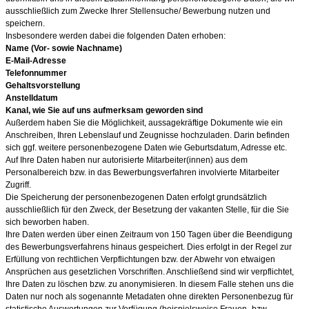
ausschließlich zum Zwecke Ihrer Stellensuche/ Bewerbung nutzen und
speichern.
Insbesondere werden dabei die folgenden Daten erhoben:
Name (Vor- sowie Nachname)
E-Mail-Adresse
Telefonnummer
Gehaltsvorstellung
Anstelldatum
Kanal, wie Sie auf uns aufmerksam geworden sind
Außerdem haben Sie die Möglichkeit, aussagekräftige Dokumente wie ein
Anschreiben, Ihren Lebenslauf und Zeugnisse hochzuladen. Darin befinden
sich ggf. weitere personenbezogene Daten wie Geburtsdatum, Adresse etc.
Auf Ihre Daten haben nur autorisierte Mitarbeiter(innen) aus dem
Personalbereich bzw. in das Bewerbungsverfahren involvierte Mitarbeiter
Zugriff.
Die Speicherung der personenbezogenen Daten erfolgt grundsätzlich
ausschließlich für den Zweck, der Besetzung der vakanten Stelle, für die Sie
sich beworben haben.
Ihre Daten werden über einen Zeitraum von 150
Tagen über die Beendigung
des Bewerbungsverfahrens hinaus gespeichert. Dies erfolgt in der Regel zur
Erfüllung von rechtlichen Verpflichtungen bzw. der Abwehr von etwaigen
Ansprüchen aus gesetzlichen Vorschriften. Anschließend sind wir verpflichtet,
Ihre Daten zu löschen bzw. zu anonymisieren. In diesem Falle stehen uns die
Daten nur noch als sogenannte Metadaten ohne direkten Personenbezug für
statistische Auswertungen zur Verfügung (beispielsweise Frauen- bzw.