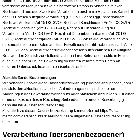
Sofern durch uns als verantwortliche Stelle personenbezogenen Daten
verarbeitet werden, haben Sie als betroffene Person in Abhängigkeit von
Rechtsgrundlage und Zweck der Verarbeitung bestimmte Rechte aus Kapitel III
der EU Datenschutzgrundverordnung (DS-GVO), dabei ggf. insbesondere
Recht auf Auskunft (Art.15 DS-GVO), Recht auf Berichtigung (Art.16 DS-GVO),
Recht auf Löschung (Art. 17 DS-GVO), Recht auf Einschränkung der
Verarbeitung (Art. 18 DS-GVO), Recht auf Datenübertragbarkeit (Art. 20 DS-
GVO), Recht auf Widerspruch (Art. 21 DSGVO). Sofern die Verarbeitung von
personenbezogenen Daten auf Ihrer Einwilligung beruht, haben sie nach Art. 7
III DS-GVO das Recht auf Widerruf dieser datenschutzrechtlichen Einwilligung.
Bitte wenden Sie sich zur Geltendmachung Ihrer Betroffenenrechte in Bezug
auf die in diesem Online-Bewerbungsverfahren verarbeiteten Daten an
unseren Datenschutzbeauftragten (siehe Ziffer 2.).
Abschließende Bestimmungen
Wir behalten uns vor, diese Datenschutzerklärung jederzeit anzupassen, damit
sie stets den aktuellen rechtlichen Anforderungen entspricht oder um
Änderungen des Bewerbungsverfahrens oder Ähnlichem abzubilden. Für einen
erneuten Besuch dieser Recruiting-Seite oder eine erneute Bewerbung gilt
dann die neue Datenschutzerklärung.
Zusätzlich zu dieser Datenschutzerklärung können Sie auf https://social-
match.com/datenschutzerklaerung/ unsere allgemeine Datenschutzerklärung
einsehen.
Verarbeitung (personenbezogener)